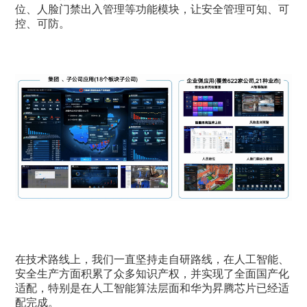
位、人脸门禁出入管理等功能模块，让安全管理可知、可
控、可防。
在技术路线上，我们一直坚持走自研路线，在人工智能、
安全生产方面积累了众多知识产权，并实现了全面国产化
适配，特别是在人工智能算法层面和华为昇腾芯片已经适
配完成。