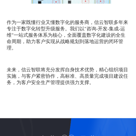
作为一家既懂行业又懂数字化的服务商，信云智联多年来
专注于数字化转型升级服务。我们以"咨询-开发-集成-运
维"一站式服务体系为核心，全面覆盖数字化建设的全生
命周期，助力客户实现从战略规划到落地运营的闭环管
理。
未来，信云智联将充分发挥自身技术优势，精心组织项目
实施，与客户紧密协作，高标准、高质量完成项目建设任
务，为客户安全生产管理提供强力支撑。