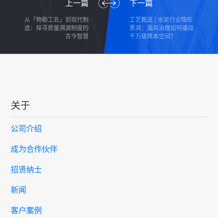
上一篇
下一篇
从「物勒工名」到现代制
工艺甄选 | 水泥行业隐形
造：探寻质量溯源制度的
黑洞：漏风治理如何撬动
古今智慧
千万级降本空间？
关于
公司介绍
成为合作伙伴
招贤纳士
新闻
客户案例