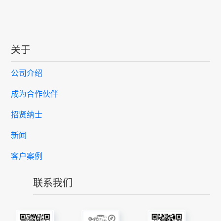
关于
公司介绍
成为合作伙伴
招贤纳士
新闻
客户案例
联系我们