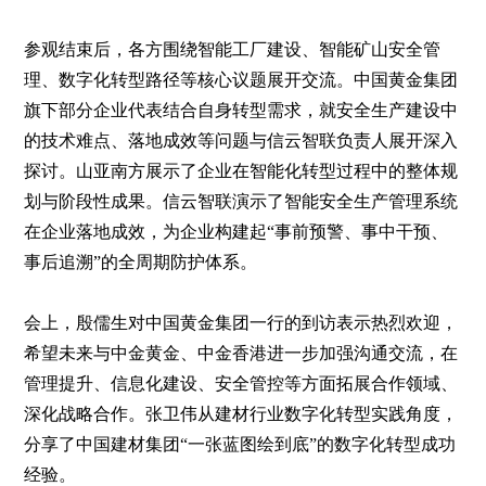
参观结束后，各方围绕智能工厂建设、智能矿山安全管
理、数字化转型路径等核心议题展开交流。中国黄金集团
旗下部分企业代表结合自身转型需求，就安全生产建设中
的技术难点、落地成效等问题与信云智联负责人展开深入
探讨。山亚南方展示了企业在智能化转型过程中的整体规
划与阶段性成果。信云智联演示了智能安全生产管理系统
在企业落地成效，为企业构建起“事前预警、事中干预、
事后追溯”的全周期防护体系。
会上，殷儒生对中国黄金集团一行的到访表示热烈欢迎，
希望未来与中金黄金、中金香港进一步加强沟通交流，在
管理提升、信息化建设、安全管控等方面拓展合作领域、
深化战略合作。张卫伟从建材行业数字化转型实践角度，
分享了中国建材集团“一张蓝图绘到底”的数字化转型成功
经验。