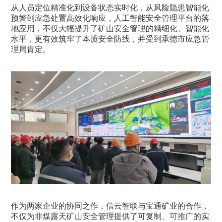
从人员定位精准化到设备状态实时化，从风险隐患智能化
预警到应急处置高效化响应，人工智能安全管理平台的落
地应用，不仅大幅提升了矿山安全管理的精细化、智能化
水平，更有效筑牢了本质安全防线，并受到承德市应急管
理局肯定。
作为两家企业的协同之作，信云智联与宝通矿业的合作，
不仅为非煤露天矿山安全管理提供了可复制、可推广的实